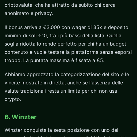
criptovaluta, che ha attratto da subito chi cerca
anonimato e privacy.
Il bonus arriva a €3.000 con wager di 35x e deposito
minimo di soli €10, tra i più bassi della lista. Quella
soglia ridotta lo rende perfetto per chi ha un budget
contenuto e vuole testare la piattaforma senza esporsi
troppo. La puntata massima è fissata a €5.
Abbiamo apprezzato la categorizzazione del sito e le
vincite mostrate in diretta, anche se l'assenza delle
valute tradizionali resta un limite per chi non usa
crypto.
6. Winzter
Winzter conquista la sesta posizione con uno dei