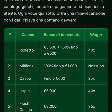
catalogo giochi, metodi di pagamento ed esperienza
utente. Ogni voce qui sotto offre una mini-recensione
con i dati chiave che contano davvero.
#
Casinò
Bonus di benvenuto
Wager
€5.500 + 150% fino
1
Rolletto
40x
a €500
2
Millionz
100% fino a €1.000
Nessuno
3
Casoo
Fino a €600
25x
4
Uspin
€5.000
40x
Flush
5
€3.000
35x
Casino