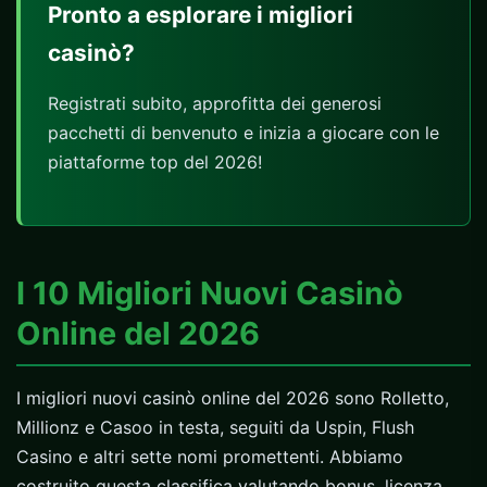
Pronto a esplorare i migliori
casinò?
Registrati subito, approfitta dei generosi
pacchetti di benvenuto e inizia a giocare con le
piattaforme top del 2026!
I 10 Migliori Nuovi Casinò
Online del 2026
I migliori nuovi casinò online del 2026 sono Rolletto,
Millionz e Casoo in testa, seguiti da Uspin, Flush
Casino e altri sette nomi promettenti. Abbiamo
costruito questa classifica valutando bonus, licenza,