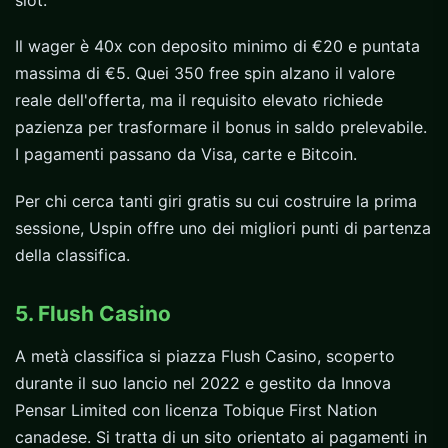
slot.
Il wager è 40x con deposito minimo di €20 e puntata
massima di €5. Quei 350 free spin alzano il valore
reale dell'offerta, ma il requisito elevato richiede
pazienza per trasformare il bonus in saldo prelevabile.
I pagamenti passano da Visa, carte e Bitcoin.
Per chi cerca tanti giri gratis su cui costruire la prima
sessione, Uspin offre uno dei migliori punti di partenza
della classifica.
5. Flush Casino
A metà classifica si piazza Flush Casino, scoperto
durante il suo lancio nel 2022 e gestito da Innova
Pensar Limited con licenza Tobique First Nation
canadese. Si tratta di un sito orientato ai pagamenti in