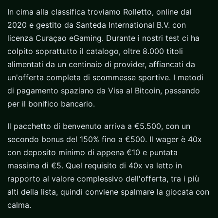
In cima alla classifica troviamo Rolletto, online dal
2020 e gestito da Santeda International B.V. con
licenza Curaçao eGaming. Durante i nostri test ci ha
colpito soprattutto il catalogo, oltre 8.000 titoli
alimentati da un centinaio di provider, affiancati da
un'offerta completa di scommesse sportive. I metodi
di pagamento spaziano da Visa al Bitcoin, passando
per il bonifico bancario.
Il pacchetto di benvenuto arriva a €5.500, con un
secondo bonus del 150% fino a €500. Il wager è 40x
con deposito minimo di appena €10 e puntata
massima di €5. Quel requisito di 40x va letto in
rapporto al valore complessivo dell'offerta, tra i più
alti della lista, quindi conviene spalmare la giocata con
calma.