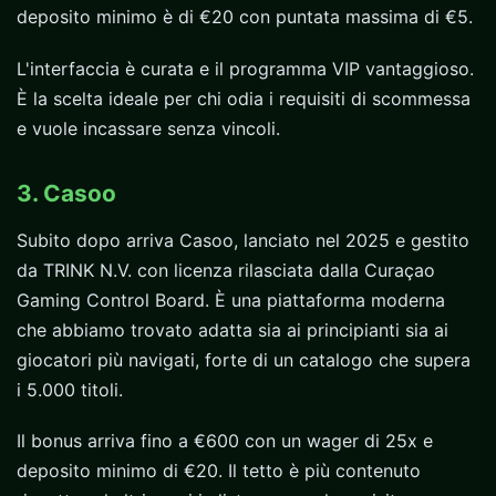
deposito minimo è di €20 con puntata massima di €5.
L'interfaccia è curata e il programma VIP vantaggioso.
È la scelta ideale per chi odia i requisiti di scommessa
e vuole incassare senza vincoli.
3. Casoo
Subito dopo arriva Casoo, lanciato nel 2025 e gestito
da TRINK N.V. con licenza rilasciata dalla Curaçao
Gaming Control Board. È una piattaforma moderna
che abbiamo trovato adatta sia ai principianti sia ai
giocatori più navigati, forte di un catalogo che supera
i 5.000 titoli.
Il bonus arriva fino a €600 con un wager di 25x e
deposito minimo di €20. Il tetto è più contenuto