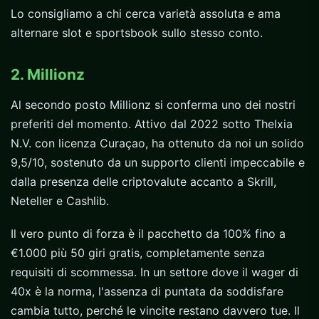
Lo consigliamo a chi cerca varietà assoluta e ama
alternare slot e sportsbook sullo stesso conto.
2. Millionz
Al secondo posto Millionz si conferma uno dei nostri
preferiti del momento. Attivo dal 2022 sotto Thelxia
N.V. con licenza Curaçao, ha ottenuto da noi un solido
9,5/10, sostenuto da un supporto clienti impeccabile e
dalla presenza delle criptovalute accanto a Skrill,
Neteller e Cashlib.
Il vero punto di forza è il pacchetto da 100% fino a
€1.000 più 50 giri gratis, completamente senza
requisiti di scommessa. In un settore dove il wager di
40x è la norma, l'assenza di puntata da soddisfare
cambia tutto, perché le vincite restano davvero tue. Il