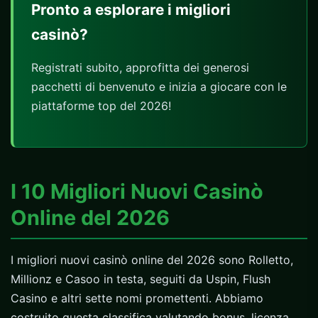
Pronto a esplorare i migliori
casinò?
Registrati subito, approfitta dei generosi
pacchetti di benvenuto e inizia a giocare con le
piattaforme top del 2026!
I 10 Migliori Nuovi Casinò
Online del 2026
I migliori nuovi casinò online del 2026 sono Rolletto,
Millionz e Casoo in testa, seguiti da Uspin, Flush
Casino e altri sette nomi promettenti. Abbiamo
costruito questa classifica valutando bonus, licenza,