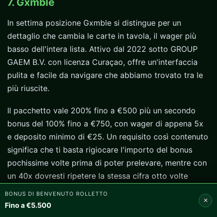
7. Gxmble
In settima posizione Gxmble si distingue per un
dettaglio che cambia le carte in tavola, il wager più
basso dell'intera lista. Attivo dal 2022 sotto GROUP
GAEM B.V. con licenza Curaçao, offre un'interfaccia
pulita e facile da navigare che abbiamo trovato tra le
più riuscite.
Il pacchetto vale 200% fino a €500 più un secondo
bonus del 100% fino a €750, con wager di appena 5x
e deposito minimo di €25. Un requisito così contenuto
significa che ti basta rigiocare l'importo del bonus
pochissime volte prima di poter prelevare, mentre con
un 40x dovresti ripetere la stessa cifra otto volte
tanto. La differenza pratica è enorme.
BONUS DI BENVENUTO ROLLETTO
×
Fino a €5.500
Il rovescio della medaglia riguarda i metodi di